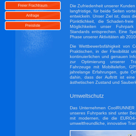
Die Zufriedenheit unserer Kunden
Freier Frachtraum
langfristige, für beide Seiten vor
Anfrage
entwickeln. Unser Ziel ist, dass d
Pünktlichkeit, die Schaden-fre
Preisliste
Möglichkeiten unser Fuhrpark 
Standards entsprechen. Eine Sped
Phase unserer Aktivitäten ab 2010
Die Wettbewerbsfähigkeit von 
Praktischen, in der Flexibilität u
kontinuierlichen und genauen In
zur Optimierung unserer Tra
Fahrzeuge mit Mobiltelefon, GP
jahrelange Erfahrungen, gute Or
dahin, dass der Auftritt ist ei
ästhetischen Zustand und Sauberk
Umweltschutz
Das Unternehmen CoolRUNNER ist
unseres Fuhrparks sind unter Be
mit modernen, die die EURO4-
umweltfreundliche, innovative Tra