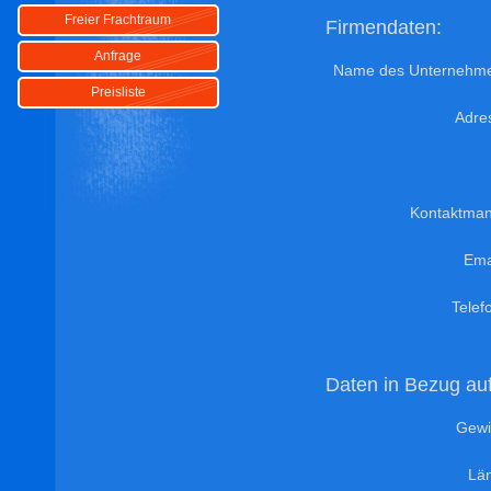
Freier Frachtraum
Firmendaten:
Anfrage
Name des Unternehm
Preisliste
Adre
Kontaktma
Ema
Tele
Daten in Bezug auf
Gewi
Lä